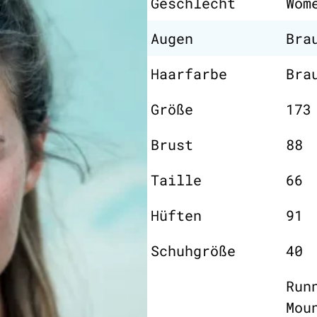
Geschlecht
Wom
Augen
Bra
Haarfarbe
Bra
Größe
173
Brust
88
Taille
66
Hüften
91
Schuhgröße
40
Run
Mou