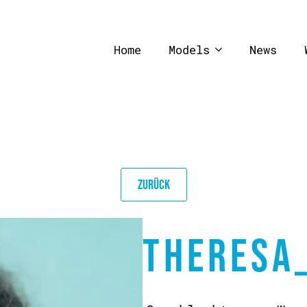
Home
Models
News
ZURÜCK
THERESA