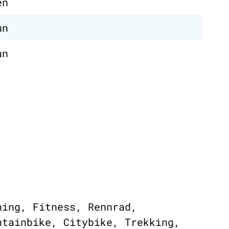
en
un
un
ning, Fitness, Rennrad,
ntainbike, Citybike, Trekking,