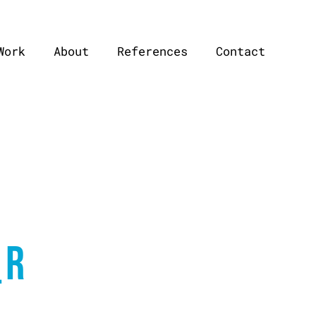
Work
About
References
Contact
_R