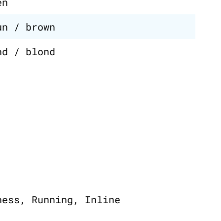
en
un / brown
nd / blond
ness, Running, Inline