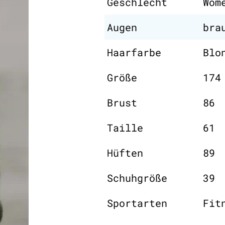
Geschlecht
Wom
Augen
bra
Haarfarbe
Blo
Größe
174
Brust
86
Taille
61
Hüften
89
Schuhgröße
39
Sportarten
Fit