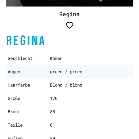
Regina
REGINA
Geschlecht
Women
Augen
gruen / green
Haarfarbe
Blond / blond
Größe
170
Brust
88
Taille
61
Hüften
89