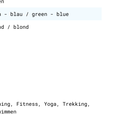
en
n - blau / green - blue
nd / blond
ning, Fitness, Yoga, Trekking,
wimmen