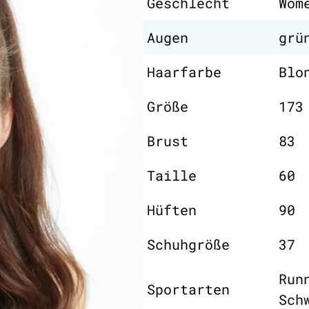
Geschlecht
Wom
Augen
grü
Haarfarbe
Blo
Größe
173
Brust
83
Taille
60
Hüften
90
Schuhgröße
37
Run
Sportarten
Sch