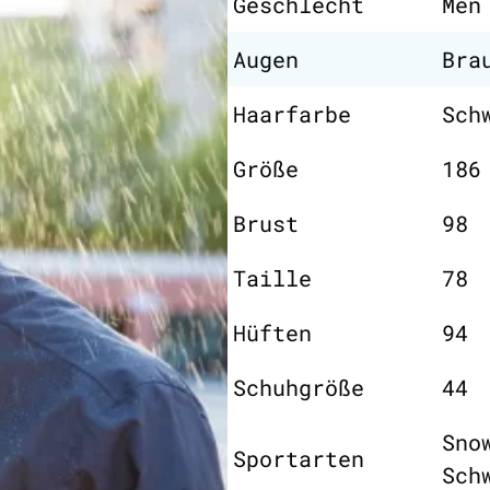
Geschlecht
Men
Augen
Bra
Haarfarbe
Sch
Größe
186
Brust
98
Taille
78
Hüften
94
Schuhgröße
44
Sno
Sportarten
Sch