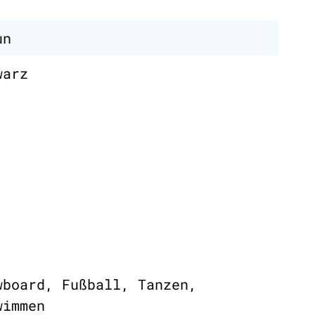
un
warz
wboard, Fußball, Tanzen,
wimmen