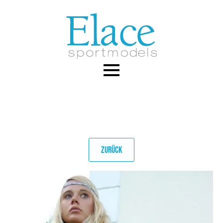
Skip
to
main
content
ZURÜCK