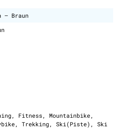
n – Braun
un
ning, Fitness, Mountainbike,
ybike, Trekking, Ski(Piste), Ski