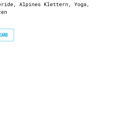
eride, Alpines Klettern, Yoga,
zen
DCARD