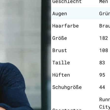
Geschlecht
Men
Augen
Grü
Haarfarbe
Bra
Größe
182
Brust
108
Taille
83
Hüften
95
Schuhgröße
44
Run
Cit