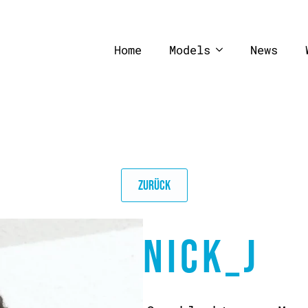
Home
Models
News
ZURÜCK
NICK_J