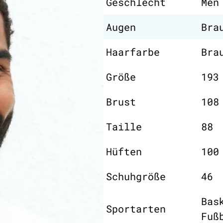
Geschlecht
Men
Augen
Bra
Haarfarbe
Bra
Größe
193
Brust
108
Taille
88
Hüften
100
Schuhgröße
46
Bas
Sportarten
Fuß