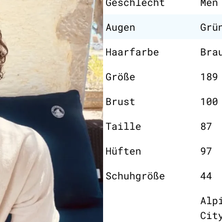
Geschlecht
Men
Augen
Grü
Haarfarbe
Bra
Größe
189
Brust
100
Taille
87
Hüften
97
Schuhgröße
44
Alp
Cit