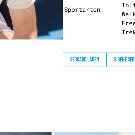
Inl
Sportarten
Wal
Fre
Tre
SEDCARD LADEN
EIGENE SE