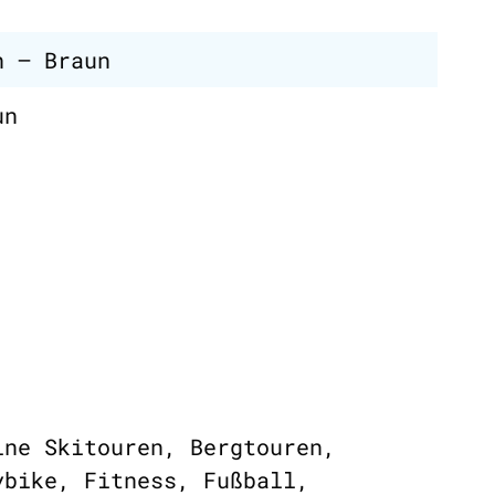
n – Braun
un
ine Skitouren, Bergtouren,
ybike, Fitness, Fußball,