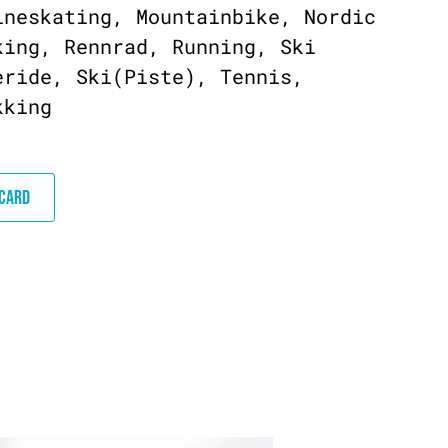
ineskating, Mountainbike, Nordic
king, Rennrad, Running, Ski
eride, Ski(Piste), Tennis,
kking
DCARD