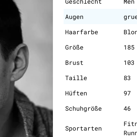
Geschlecht
Men
Augen
gru
Haarfarbe
Blo
Größe
185
Brust
103
Taille
83
Hüften
97
Schuhgröße
46
Fit
Sportarten
Run