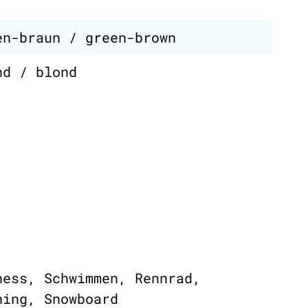
en-braun / green-brown
nd / blond
ness, Schwimmen, Rennrad,
ning, Snowboard