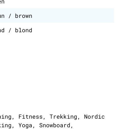
en
un / brown
nd / blond
ning, Fitness, Trekking, Nordic
king, Yoga, Snowboard,