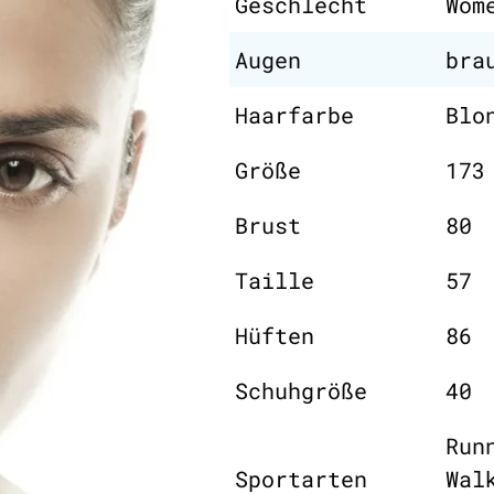
Geschlecht
Wom
Augen
bra
Haarfarbe
Blo
Größe
173
Brust
80
Taille
57
Hüften
86
Schuhgröße
40
Run
Sportarten
Wal