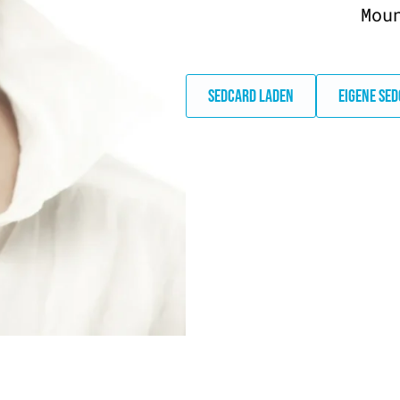
Mou
SEDCARD LADEN
EIGENE SE