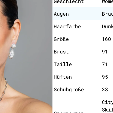
Geschlecht
Wom
Augen
Bra
Haarfarbe
Dun
Größe
160
Brust
91
Taille
71
Hüften
95
Schuhgröße
38
Cit
Ski