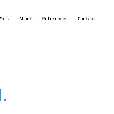
Work
About
References
Contact
H.