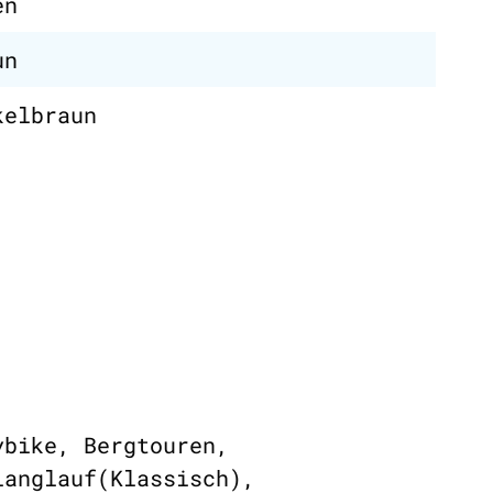
en
un
kelbraun
ybike, Bergtouren,
langlauf(Klassisch),