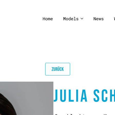
Home
Models
News
ZURÜCK
JULIA SC