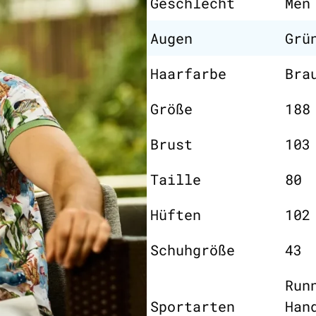
Geschlecht
Men
Augen
Grü
Haarfarbe
Bra
Größe
188
Brust
103
Taille
80
Hüften
102
Schuhgröße
43
Run
Sportarten
Han