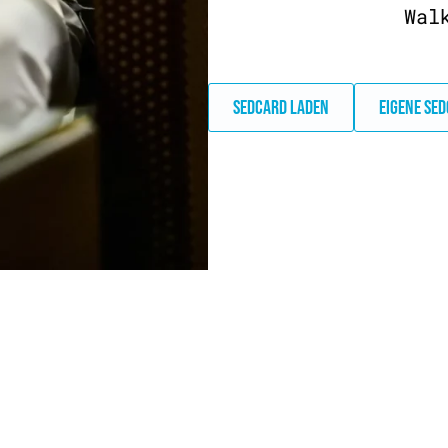
Wal
SEDCARD LADEN
EIGENE SE