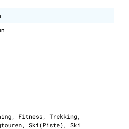
n
un
ning, Fitness, Trekking,
gtouren, Ski(Piste), Ski