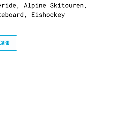
eride, Alpine Skitouren,
teboard, Eishockey
DCARD