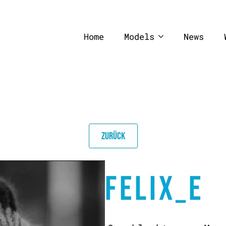
Home
Models
News
ZURÜCK
FELIX_E