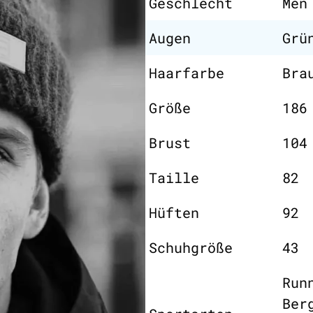
Geschlecht
Men
Augen
Grü
Haarfarbe
Bra
Größe
186
Brust
104
Taille
82
Hüften
92
Schuhgröße
43
Run
Ber