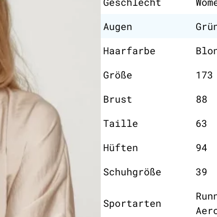
Geschlecht
Wom
Augen
Grü
Haarfarbe
Blo
Größe
173
Brust
88
Taille
63
Hüften
94
Schuhgröße
39
Run
Sportarten
Aer