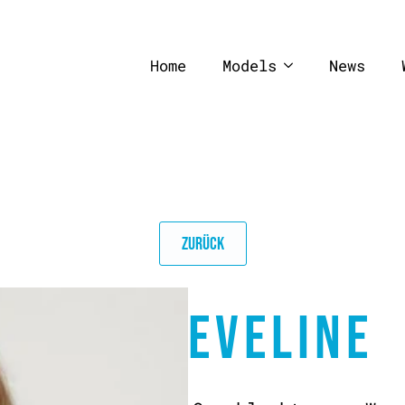
Home
Models
News
ZURÜCK
EVELINE