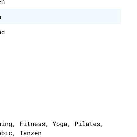
en
n
nd
ning, Fitness, Yoga, Pilates,
obic, Tanzen