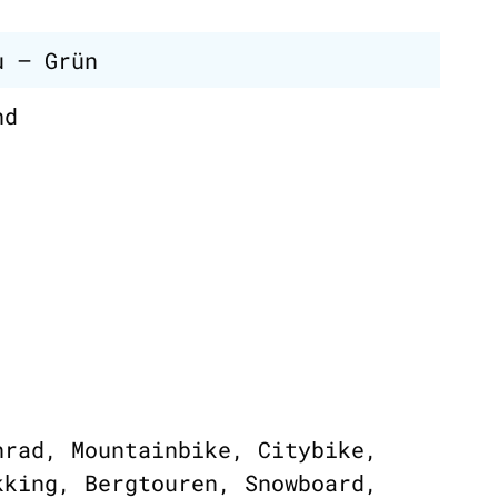
u – Grün
nd
nrad, Mountainbike, Citybike,
kking, Bergtouren, Snowboard,