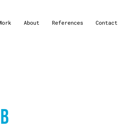
Work
About
References
Contact
_B