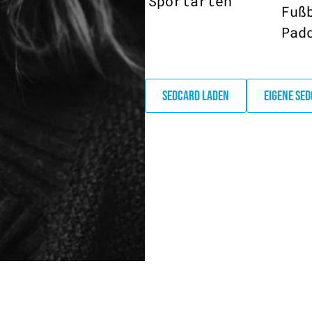
Sportarten
Fuß
Pad
SEDCARD LADEN
EIGENE SE