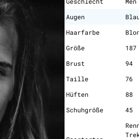
Geschlecht
Men
Augen
Bla
Haarfarbe
Blo
Größe
187
Brust
94
Taille
76
Hüften
88
Schuhgröße
45
Ren
Tre