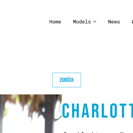
Home
Models
News
ZURÜCK
CHARLOT