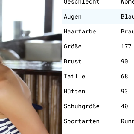
Geschlecht
Wom
Augen
Bla
Haarfarbe
Bra
Größe
177
Brust
90
Taille
68
Hüften
93
Schuhgröße
40
Sportarten
Run