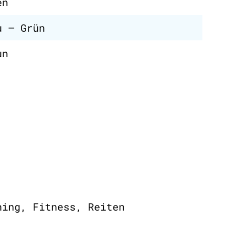
en
u – Grün
un
ning, Fitness, Reiten