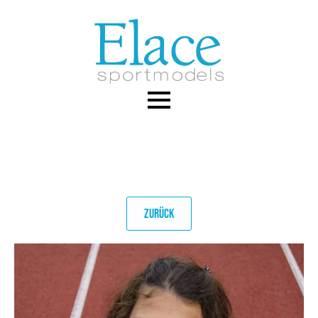
Skip
to
main
content
ZURÜCK