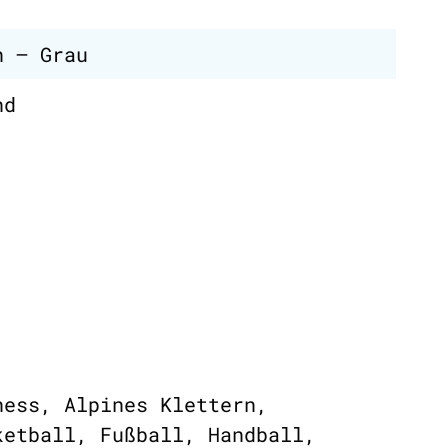
n – Grau
nd
ness, Alpines Klettern,
ketball, Fußball, Handball,