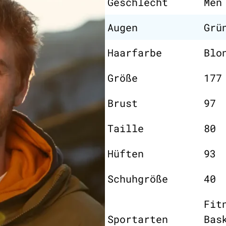
Geschlecht
Men
Augen
Grü
Haarfarbe
Blo
Größe
177
Brust
97
Taille
80
Hüften
93
Schuhgröße
40
Fit
Sportarten
Bas