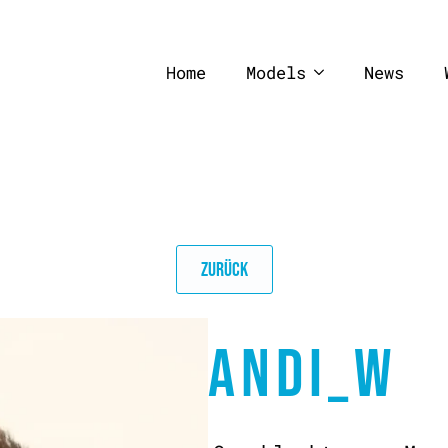
Home
Models
News
ZURÜCK
ANDI_W