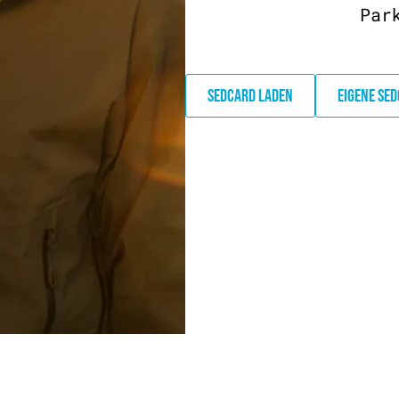
Par
SEDCARD LADEN
EIGENE SE