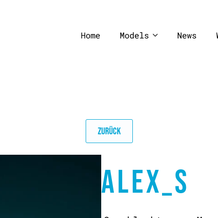
Home
Models
News
ZURÜCK
ALEX_S