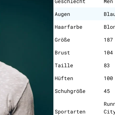
Geschlecht
Men
Augen
Bla
Haarfarbe
Blo
Größe
187
Brust
104
Taille
83
Hüften
100
Schuhgröße
45
Run
Sportarten
Cit