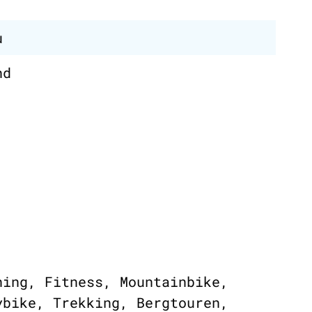
u
nd
ning, Fitness, Mountainbike,
ybike, Trekking, Bergtouren,