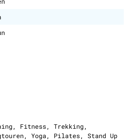
en
n
un
ning, Fitness, Trekking,
gtouren, Yoga, Pilates, Stand Up