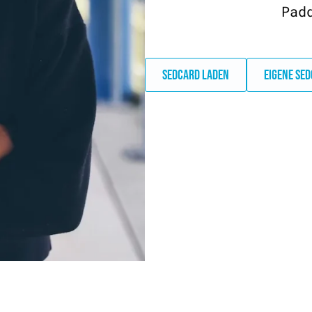
Pad
SEDCARD LADEN
EIGENE SE