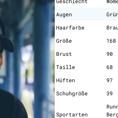
Geschlecht
Wom
Augen
Grü
Haarfarbe
Bra
Größe
168
Brust
90
Taille
68
Hüften
97
Schuhgröße
39
Run
Sportarten
Ber